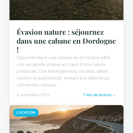
Évasion nature : séjournez
dans une cabane en Dordogne
!
Séjourner dans une cabane en Dordogne offre
une escapade unique au cœur d'une nature
préservée. Ces hébergements insolites allient
confort et authenticité, invitant à la détente au
rythme des oiseaux ...
8 septembre 2025
7 min de lecture →
LOCATION