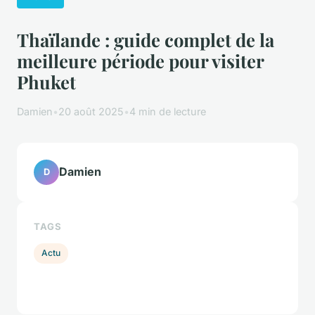
Thaïlande : guide complet de la
meilleure période pour visiter
Phuket
Damien
•
20 août 2025
•
4 min de lecture
Damien
D
TAGS
Actu