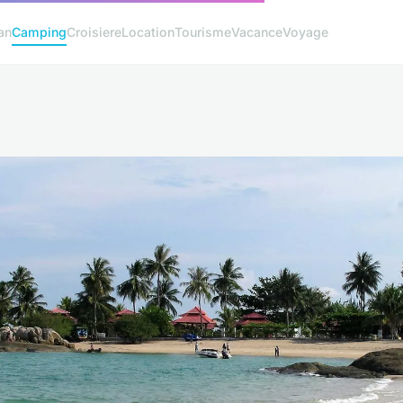
an
Camping
Croisiere
Location
Tourisme
Vacance
Voyage