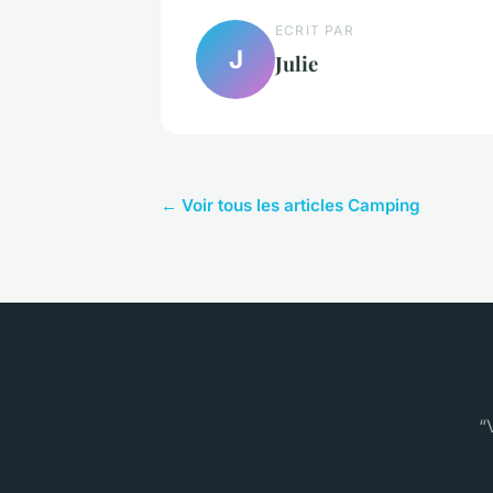
ECRIT PAR
J
Julie
← Voir tous les articles Camping
“