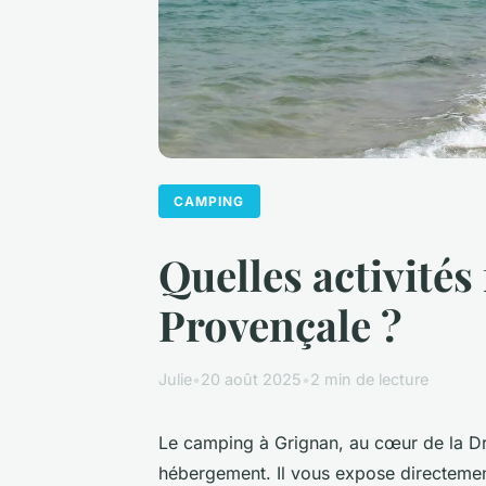
CAMPING
Quelles activité
Provençale ?
Julie
•
20 août 2025
•
2 min de lecture
Le camping à Grignan, au cœur de la Dr
hébergement. Il vous expose directement