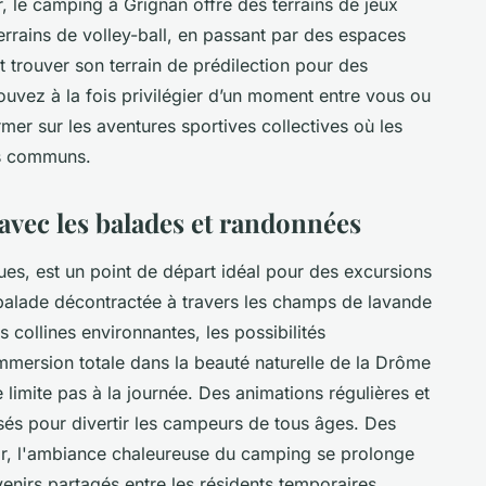
r, le camping à Grignan offre des terrains de jeux
errains de volley-ball, en passant par des espaces
 trouver son terrain de prédilection pour des
uvez à la fois privilégier d’un moment entre vous ou
former sur les aventures sportives collectives où les
es communs.
avec les balades et randonnées
es, est un point de départ idéal pour des excursions
balade décontractée à travers les champs de lavande
 collines environnantes, les possibilités
 immersion totale dans la beauté naturelle de la Drôme
limite pas à la journée. Des animations régulières et
és pour divertir les campeurs de tous âges. Des
air, l'ambiance chaleureuse du camping se prolonge
venirs partagés entre les résidents temporaires.