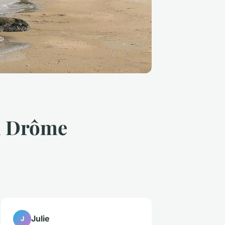
an Drôme
Julie
J