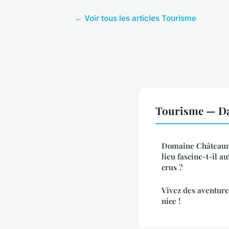
← Voir tous les articles Tourisme
Tourisme — Da
Domaine Châteaune
lieu fascine-t-il a
crus ?
Vivez des aventures
nice !