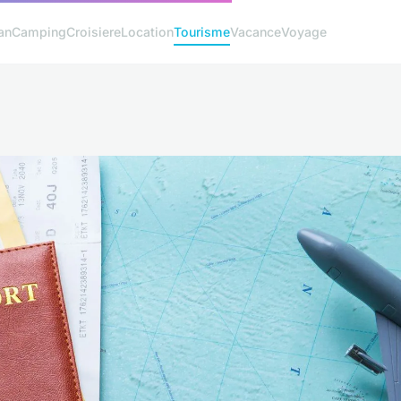
an
Camping
Croisiere
Location
Tourisme
Vacance
Voyage