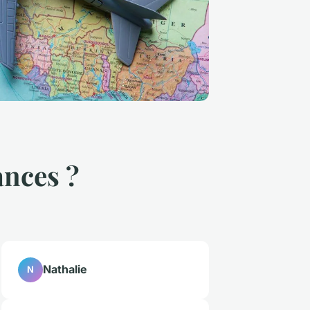
ances ?
Nathalie
N